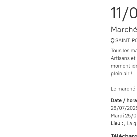
11/
Marché
SAINT-P
Tous les ma
Artisans e
moment idéa
plein air !
Le marché e
Date / horai
28/07/2026 
Mardi 25/0
Lieu :
, La 
Téléchar