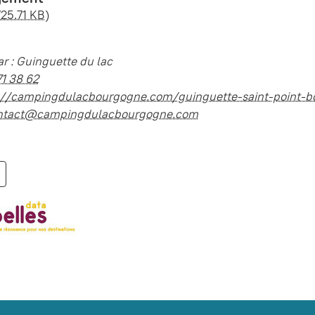
725.71 KB)
r : Guinguette du lac
71 38 62
://campingdulacbourgogne.com/guinguette-saint-point-
ntact@campingdulacbourgogne.com