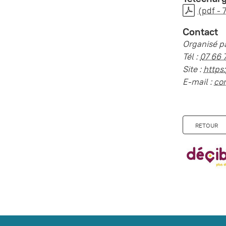
(pdf - 
Contact
Organisé pa
Tél :
07 66 
Site :
https
E-mail :
co
RETOUR