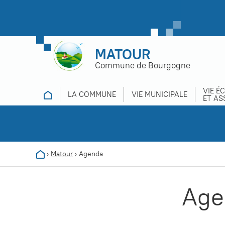
MATOUR
Commune de Bourgogne
VIE É
LA COMMUNE
VIE MUNICIPALE
ET AS
›
Matour
›
Agenda
Age