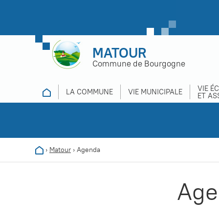
MATOUR
Commune de Bourgogne
VIE É
LA COMMUNE
VIE MUNICIPALE
ET AS
›
Matour
›
Agenda
Age