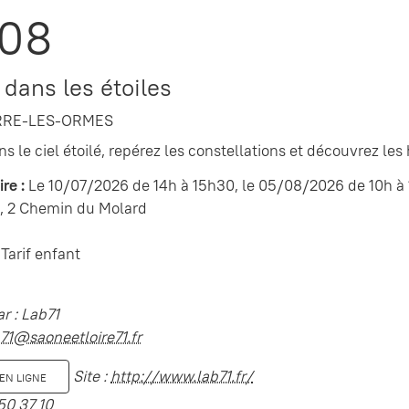
/08
dans les étoiles
RRE-LES-ORMES
s le ciel étoilé, repérez les constellations et découvrez les 
re :
Le 10/07/2026 de 14h à 15h30, le 05/08/2026 de 10h à 
, 2 Chemin du Molard
 Tarif enfant
r : Lab71
71@saoneetloire71.fr
Site :
http://www.lab71.fr/
EN LIGNE
50 37 10