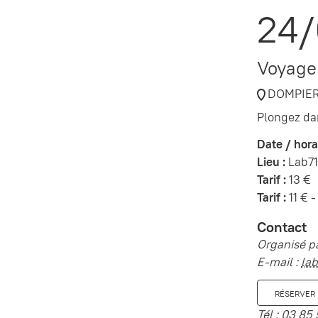
24
Voyage 
DOMPIE
Plongez dan
Date / horai
Lieu :
Lab71
Tarif :
13 €
Tarif :
11 € -
Contact
Organisé pa
E-mail :
lab
RÉSERVER 
Tél :
03 85 