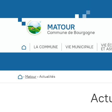
MATOUR
Commune de Bourgogne
VIE É
LA COMMUNE
VIE MUNICIPALE
ET AS
›
Matour
›
Actualités
Act