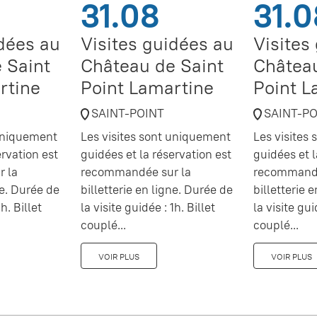
31.08
31.0
idées au
Visites guidées au
Visites
 Saint
Château de Saint
Château
rtine
Point Lamartine
Point L
SAINT-POINT
SAINT-P
 uniquement
Les visites sont uniquement
Les visites
ervation est
guidées et la réservation est
guidées et l
 la
recommandée sur la
recommandé
ne. Durée de
billetterie en ligne. Durée de
billetterie 
h. Billet
la visite guidée : 1h. Billet
la visite gui
couplé...
couplé...
VOIR PLUS
VOIR PLUS