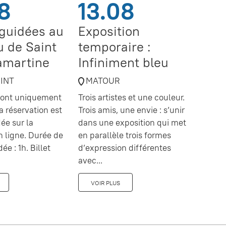
8
13.08
 guidées au
Exposition
 de Saint
temporaire :
amartine
Infiniment bleu
OINT
MATOUR
 sont uniquement
Trois artistes et une couleur.
a réservation est
Trois amis, une envie : s’unir
e sur la
dans une exposition qui met
en ligne. Durée de
en parallèle trois formes
dée : 1h. Billet
d’expression différentes
avec...
VOIR PLUS