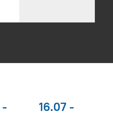
 -
16.07 -