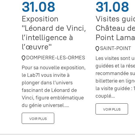
31.08
31.08
Exposition
Visites gu
"Léonard de Vinci,
Château de
l’intelligence à
Point Lama
l’œuvre"
SAINT-POINT
DOMPIERRE-LES-ORMES
Les visites sont
guidées et la rés
Pour sa nouvelle exposition,
recommandée sur
le Lab71 vous invite à
billetterie en lig
plonger dans l’univers
la visite guidée : 1
fascinant de Léonard de
couplé...
Vinci, figure emblématique
du génie universel....
VOIR PLUS
VOIR PLUS