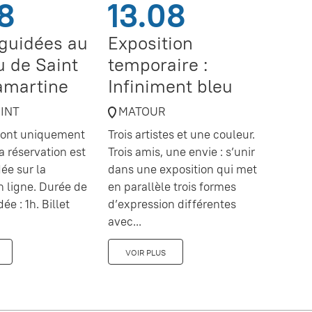
8
13.08
 guidées au
Exposition
 de Saint
temporaire :
amartine
Infiniment bleu
OINT
MATOUR
 sont uniquement
Trois artistes et une couleur.
a réservation est
Trois amis, une envie : s’unir
e sur la
dans une exposition qui met
en ligne. Durée de
en parallèle trois formes
dée : 1h. Billet
d’expression différentes
avec...
VOIR PLUS