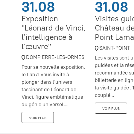
31.08
31.08
Exposition
Visites gu
"Léonard de Vinci,
Château de
l’intelligence à
Point Lama
l’œuvre"
SAINT-POINT
DOMPIERRE-LES-ORMES
Les visites sont
guidées et la rés
Pour sa nouvelle exposition,
recommandée sur
le Lab71 vous invite à
billetterie en lig
plonger dans l’univers
la visite guidée : 1
fascinant de Léonard de
couplé...
Vinci, figure emblématique
du génie universel....
VOIR PLUS
VOIR PLUS