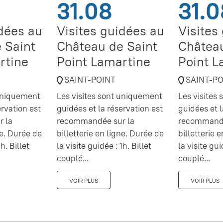
31.08
31.0
idées au
Visites guidées au
Visites
 Saint
Château de Saint
Château
rtine
Point Lamartine
Point L
SAINT-POINT
SAINT-P
 uniquement
Les visites sont uniquement
Les visites
ervation est
guidées et la réservation est
guidées et l
 la
recommandée sur la
recommandé
ne. Durée de
billetterie en ligne. Durée de
billetterie 
h. Billet
la visite guidée : 1h. Billet
la visite gui
couplé...
couplé...
VOIR PLUS
VOIR PLUS