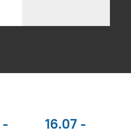
 -
16.07 -