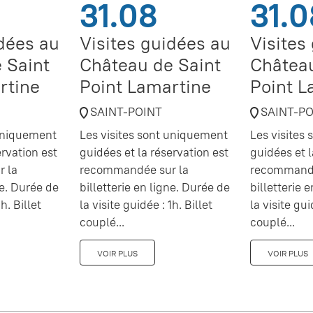
31.08
31.0
idées au
Visites guidées au
Visites
 Saint
Château de Saint
Château
rtine
Point Lamartine
Point L
SAINT-POINT
SAINT-P
 uniquement
Les visites sont uniquement
Les visites
ervation est
guidées et la réservation est
guidées et l
 la
recommandée sur la
recommandé
ne. Durée de
billetterie en ligne. Durée de
billetterie 
h. Billet
la visite guidée : 1h. Billet
la visite gui
couplé...
couplé...
VOIR PLUS
VOIR PLUS