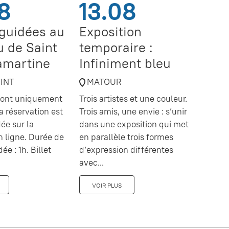
8
13.08
 guidées au
Exposition
 de Saint
temporaire :
amartine
Infiniment bleu
OINT
MATOUR
 sont uniquement
Trois artistes et une couleur.
a réservation est
Trois amis, une envie : s’unir
e sur la
dans une exposition qui met
en ligne. Durée de
en parallèle trois formes
dée : 1h. Billet
d’expression différentes
avec...
VOIR PLUS