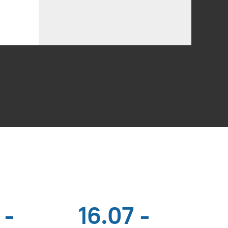
 -
16.07 -