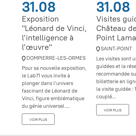
31.08
31.08
Exposition
Visites gu
"Léonard de Vinci,
Château de
l’intelligence à
Point Lama
l’œuvre"
SAINT-POINT
DOMPIERRE-LES-ORMES
Les visites sont
guidées et la rés
Pour sa nouvelle exposition,
recommandée sur
le Lab71 vous invite à
billetterie en lig
plonger dans l’univers
la visite guidée : 1
fascinant de Léonard de
couplé...
Vinci, figure emblématique
du génie universel....
VOIR PLUS
VOIR PLUS