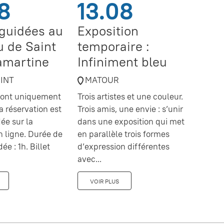
8
13.08
 guidées au
Exposition
 de Saint
temporaire :
amartine
Infiniment bleu
OINT
MATOUR
 sont uniquement
Trois artistes et une couleur.
a réservation est
Trois amis, une envie : s’unir
e sur la
dans une exposition qui met
en ligne. Durée de
en parallèle trois formes
dée : 1h. Billet
d’expression différentes
avec...
VOIR PLUS