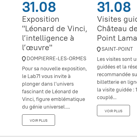
31.08
31.08
Exposition
Visites gu
"Léonard de Vinci,
Château de
l’intelligence à
Point Lama
l’œuvre"
SAINT-POINT
DOMPIERRE-LES-ORMES
Les visites sont
guidées et la rés
Pour sa nouvelle exposition,
recommandée sur
le Lab71 vous invite à
billetterie en lig
plonger dans l’univers
la visite guidée : 1
fascinant de Léonard de
couplé...
Vinci, figure emblématique
du génie universel....
VOIR PLUS
VOIR PLUS