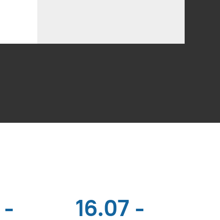
 -
16.07 -