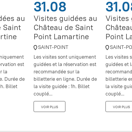
31.08
31.0
idées au
Visites guidées au
Visites
 Saint
Château de Saint
Château
rtine
Point Lamartine
Point L
SAINT-POINT
SAINT-P
 uniquement
Les visites sont uniquement
Les visites
ervation est
guidées et la réservation est
guidées et l
 la
recommandée sur la
recommandé
ne. Durée de
billetterie en ligne. Durée de
billetterie 
h. Billet
la visite guidée : 1h. Billet
la visite gui
couplé...
couplé...
VOIR PLUS
VOIR PLUS