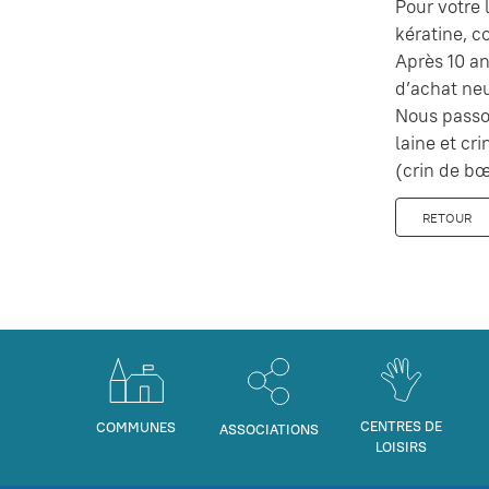
Pour votre 
kératine, 
Après 10 an
d’achat neu
Nous passo
laine et cr
(crin de bœ
RETOUR
CENTRES DE
COMMUNES
ASSOCIATIONS
LOISIRS