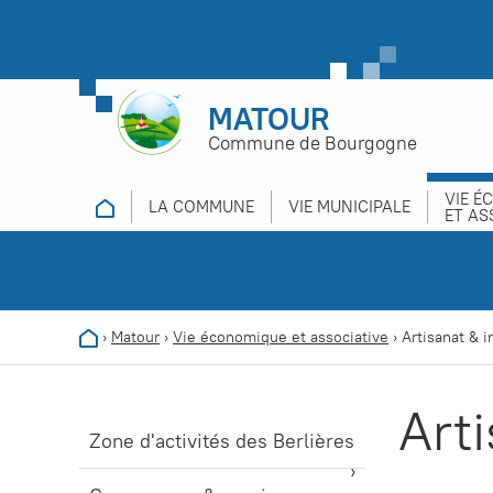
MATOUR
Commune de Bourgogne
VIE É
LA COMMUNE
VIE MUNICIPALE
ET AS
›
Matour
›
Vie économique et associative
›
Artisanat & i
Arti
Zone d'activités des Berlières