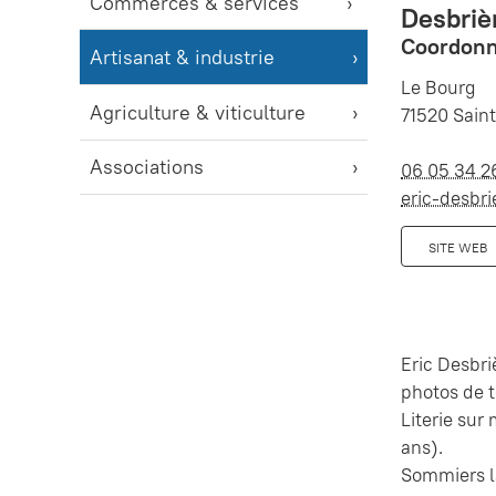
Commerces & services
Desbriè
Coordonn
Artisanat & industrie
Le Bourg
Agriculture & viticulture
71520 Saint
Associations
06 05 34 2
eric-desbr
SITE WEB
Eric Desbri
photos de t
Literie sur
ans).
Sommiers la