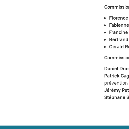
Commissio
Florence 
Fabienn
Francine
Bertrand
Gérald R
Commissio
Daniel Du
Patrick Ca
prévention 
Jérémy Pet
Stéphane S