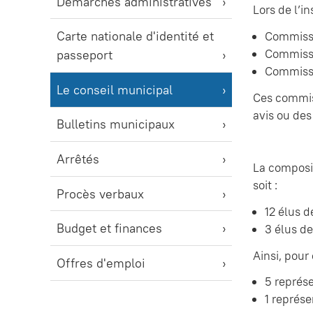
Démarches administratives
Lors de l’i
Carte nationale d'identité et
Commissi
Commiss
passeport
Commissi
Le conseil municipal
Ces commis
avis ou des
Bulletins municipaux
Arrêtés
La composit
soit :
Procès verbaux
12 élus d
Budget et finances
3 élus de
Ainsi, pour
Offres d'emploi
5 représe
1 représe