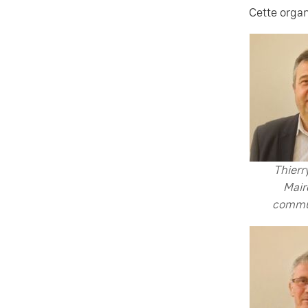
Cette organ
Thierr
Mair
commu