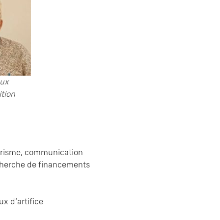
ux
ition
ourisme, communication
echerche de financements
x d’artifice