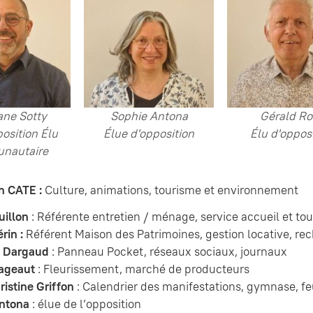
ne Sotty
Sophie Antona
Gérald Ro
position Élu
Élue d'opposition
Élu d'oppos
nautaire
n CATE :
Culture, animations, tourisme et environnement
uillon
: Référente entretien / ménage, service accueil et t
rin :
Référent Maison des Patrimoines, gestion locative, r
e Dargaud
: Panneau Pocket, réseaux sociaux, journaux
ageaut
: Fleurissement, marché de producteurs
istine Griffon
: Calendrier des manifestations, gymnase, feu
ntona
: élue de l’opposition