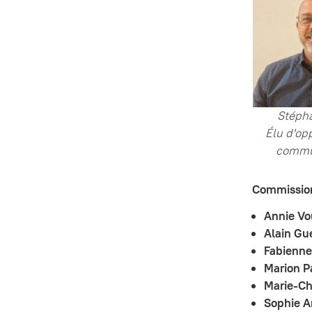
Stépha
Élu d'op
commu
Commissio
Annie Vo
Alain Gué
Fabienn
Marion P
Marie-Chr
Sophie A