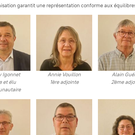
isation garantit une représentation conforme aux équilibre
y Igonnet
Annie Vouillon
Alain Gué
e et élu
1ère adjointe
2ème adjo
nautaire