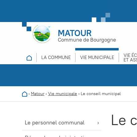
MATOUR
Commune de Bourgogne
VIE É
LA COMMUNE
VIE MUNICIPALE
ET AS
›
Matour
›
Vie municipale
›
Le conseil municipal
Le 
Le personnel communal