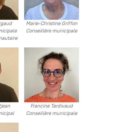
rgaud
Marie-Christine Griffon
nicipale
Conseillère municipale
autaire
tjean
Francine Tardivaud
nicipal
Conseillère municipale