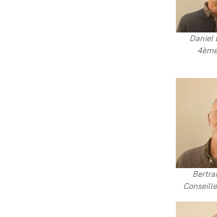
Daniel
4ème 
Bertra
Conseill