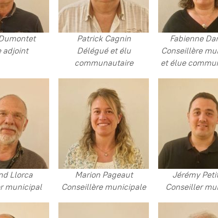
 Dumontet
Patrick Cagnin
Fabienne Da
adjoint
Délégué et élu
Conseillère mu
communautaire
et élue commun
nd Llorca
Marion Pageaut
Jérémy Peti
er municipal
Conseillère municipale
Conseiller mu