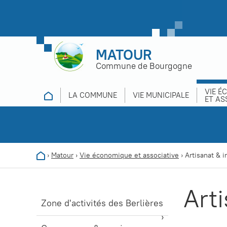
MATOUR
Commune de Bourgogne
VIE É
LA COMMUNE
VIE MUNICIPALE
ET AS
›
Matour
›
Vie économique et associative
›
Artisanat & i
Arti
Zone d'activités des Berlières