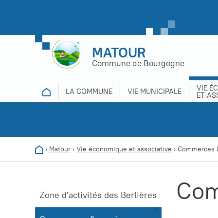
MATOUR
Commune de Bourgogne
VIE É
LA COMMUNE
VIE MUNICIPALE
ET AS
›
Matour
›
Vie économique et associative
›
Commerces &
Com
Zone d'activités des Berlières