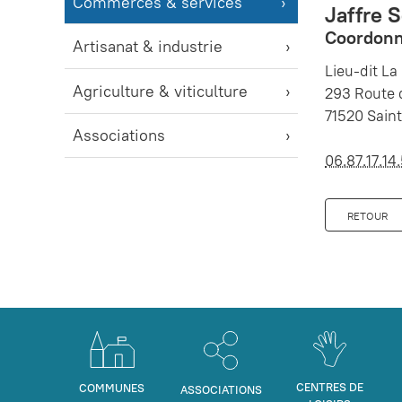
Commerces & services
Jaffre 
Coordonn
Artisanat & industrie
Lieu-dit La
Agriculture & viticulture
293 Route
71520 Saint
Associations
06.87.17.14
RETOUR
CENTRES DE
COMMUNES
ASSOCIATIONS