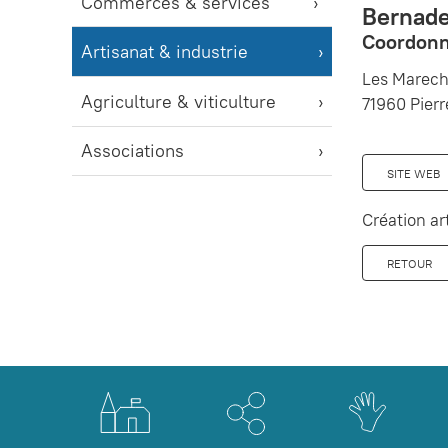
Commerces & services
Bernade
Coordonn
Artisanat & industrie
Les Marech
Agriculture & viticulture
71960 Pierr
Associations
SITE WEB
Création ar
RETOUR