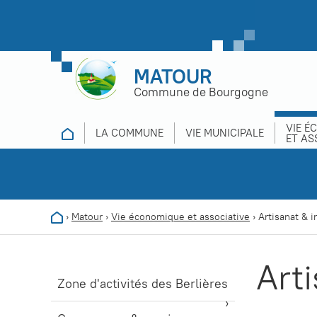
MATOUR
Commune de Bourgogne
VIE É
LA COMMUNE
VIE MUNICIPALE
ET AS
›
Matour
›
Vie économique et associative
›
Artisanat & i
Arti
Zone d'activités des Berlières