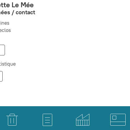
tte Le Mée
ées / contact
ines
eclos
tistique