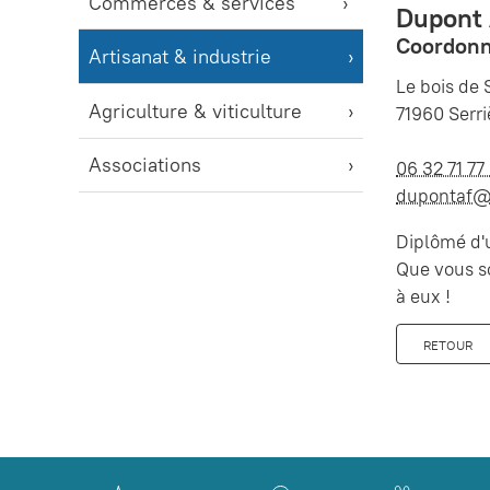
Commerces & services
Dupont 
Coordonn
Artisanat & industrie
Le bois de 
Agriculture & viticulture
71960 Serri
Associations
06 32 71 77
dupontaf@
Diplômé d'u
Que vous so
à eux !
RETOUR