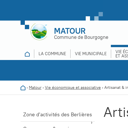
MATOUR
Commune de Bourgogne
VIE É
LA COMMUNE
VIE MUNICIPALE
ET AS
›
Matour
›
Vie économique et associative
›
Artisanat & i
Arti
Zone d'activités des Berlières