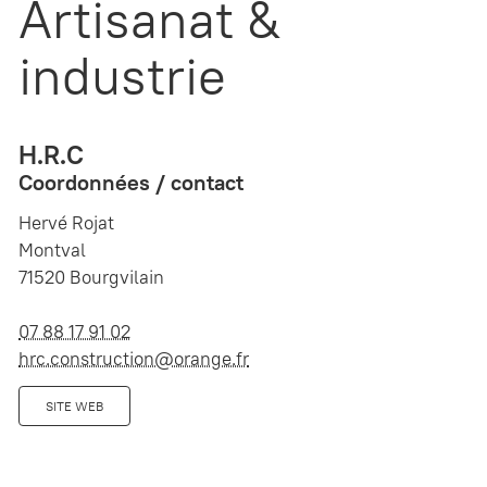
Artisanat &
industrie
H.R.C
Coordonnées / contact
Hervé Rojat
Montval
71520 Bourgvilain
07 88 17 91 02
hrc.construction@orange.fr
SITE WEB