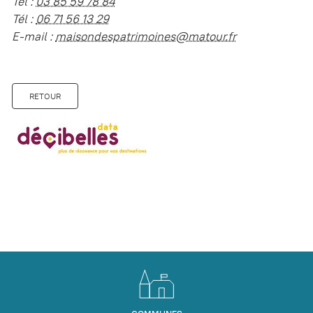
Tél :
03 85 59 78 84
Tél :
06 71 56 13 29
E-mail :
maisondespatrimoines@matour.fr
RETOUR