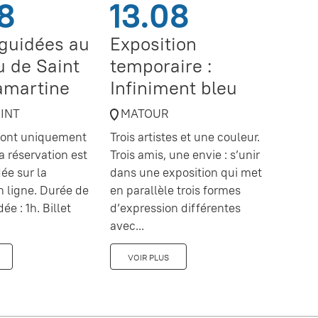
8
13.08
 guidées au
Exposition
 de Saint
temporaire :
amartine
Infiniment bleu
OINT
MATOUR
 sont uniquement
Trois artistes et une couleur.
a réservation est
Trois amis, une envie : s’unir
e sur la
dans une exposition qui met
en ligne. Durée de
en parallèle trois formes
dée : 1h. Billet
d’expression différentes
avec...
VOIR PLUS