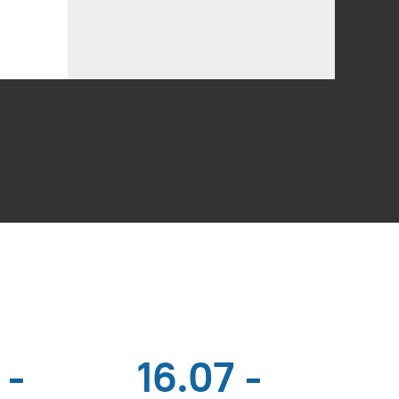
 -
16.07 -