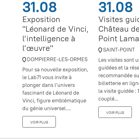
31.08
31.08
Exposition
Visites gu
"Léonard de Vinci,
Château de
l’intelligence à
Point Lama
l’œuvre"
SAINT-POINT
DOMPIERRE-LES-ORMES
Les visites sont
guidées et la rés
Pour sa nouvelle exposition,
recommandée sur
le Lab71 vous invite à
billetterie en lig
plonger dans l’univers
la visite guidée : 1
fascinant de Léonard de
couplé...
Vinci, figure emblématique
du génie universel....
VOIR PLUS
VOIR PLUS