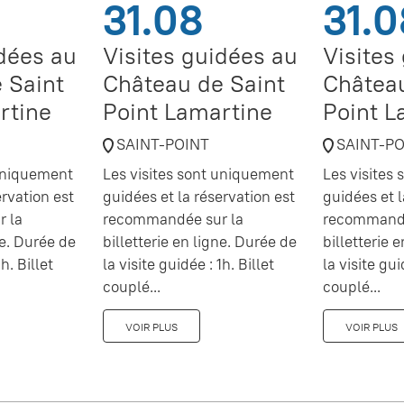
31.08
31.0
idées au
Visites guidées au
Visites
 Saint
Château de Saint
Château
rtine
Point Lamartine
Point L
SAINT-POINT
SAINT-P
 uniquement
Les visites sont uniquement
Les visites
ervation est
guidées et la réservation est
guidées et l
 la
recommandée sur la
recommandé
ne. Durée de
billetterie en ligne. Durée de
billetterie 
h. Billet
la visite guidée : 1h. Billet
la visite gui
couplé...
couplé...
VOIR PLUS
VOIR PLUS