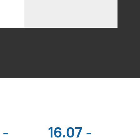
 -
16.07 -