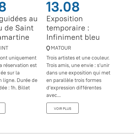
8
13.08
 guidées au
Exposition
 de Saint
temporaire :
amartine
Infiniment bleu
OINT
MATOUR
 sont uniquement
Trois artistes et une couleur.
a réservation est
Trois amis, une envie : s’unir
e sur la
dans une exposition qui met
en ligne. Durée de
en parallèle trois formes
dée : 1h. Billet
d’expression différentes
avec...
VOIR PLUS