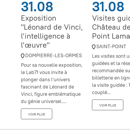
31.08
31.08
Exposition
Visites gu
"Léonard de Vinci,
Château de
l’intelligence à
Point Lama
l’œuvre"
SAINT-POINT
DOMPIERRE-LES-ORMES
Les visites sont
guidées et la rés
Pour sa nouvelle exposition,
recommandée sur
le Lab71 vous invite à
billetterie en lig
plonger dans l’univers
la visite guidée : 1
fascinant de Léonard de
couplé...
Vinci, figure emblématique
du génie universel....
VOIR PLUS
VOIR PLUS