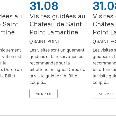
31.08
31.0
idées au
Visites guidées au
Visites
 Saint
Château de Saint
Château
rtine
Point Lamartine
Point L
SAINT-POINT
SAINT-P
 uniquement
Les visites sont uniquement
Les visites
ervation est
guidées et la réservation est
guidées et l
 la
recommandée sur la
recommandé
ne. Durée de
billetterie en ligne. Durée de
billetterie 
h. Billet
la visite guidée : 1h. Billet
la visite gui
couplé...
couplé...
VOIR PLUS
VOIR PLUS