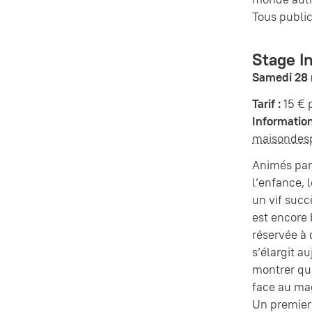
Tous publi
Stage In
Samedi 28 
Tarif :
15 € 
Information
maisondes
Animés par 
l’enfance, 
un vif succ
est encore
réservée à 
s’élargit a
montrer que
face au mag
Un premier 