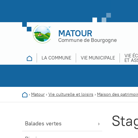
MATOUR
Commune de Bourgogne
VIE É
LA COMMUNE
VIE MUNICIPALE
ET AS
›
Matour
›
Vie culturelle et loisirs
›
Maison des patrimoi
Sta
Balades vertes