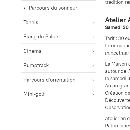
tradition r
Parcours du sonneur
Atelier
Tennis
Samedi 30 
Etang du Paluet
Tarif : 30 
Information
Cinéma
mineetmar
La Maison d
Pumptrack
autour de l
le samedi 
Parcours d'orientation
Au progra
Création de
Mini-golf
Découverte 
Observatio
Atelier en 
Patrimoines