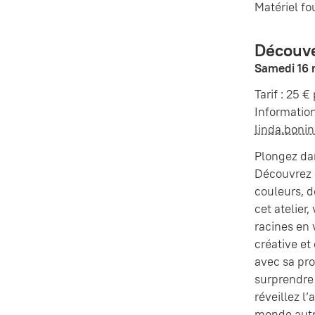
Matériel fo
Découve
Samedi 16 
Tarif : 25 
Information
linda.boni
Plongez dan
Découvrez 
couleurs, d
cet atelier
racines en 
créative et
avec sa pro
surprendre
réveillez l’
monde aut