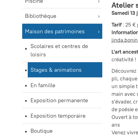
Piscine
Atelier 
Samedi 13 
Bibliothèque
Tarif
: 25 €
Maison des patrimoines
Information
linda.boni
Scolaires et centres de
L’art ances
loisirs
créativité !
Stages & animations
Découvrez l
pli, chaqu
En famille
un simple t
main avec 
Exposition permanente
s’évader, c
de poésie et
Exposition temporaire
Ouvert à t
ans
Boutique
Venez vivre