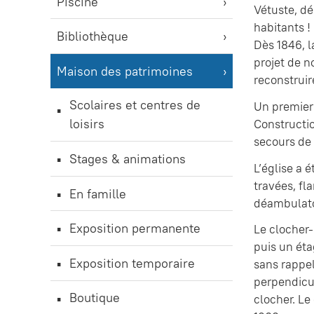
Piscine
Vétuste, dé
habitants !
Bibliothèque
Dès 1846, l
projet de n
Maison des patrimoines
reconstruir
Scolaires et centres de
Un premier 
loisirs
Constructio
secours de 
Stages & animations
L’église a 
travées, fl
En famille
déambulatoi
Exposition permanente
Le clocher-
puis un éta
Exposition temporaire
sans rappel
perpendicul
Boutique
clocher. Le