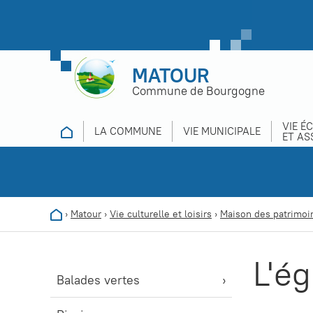
MATOUR
Commune de Bourgogne
VIE É
LA COMMUNE
VIE MUNICIPALE
ET AS
›
Matour
›
Vie culturelle et loisirs
›
Maison des patrimoi
L'ég
Balades vertes