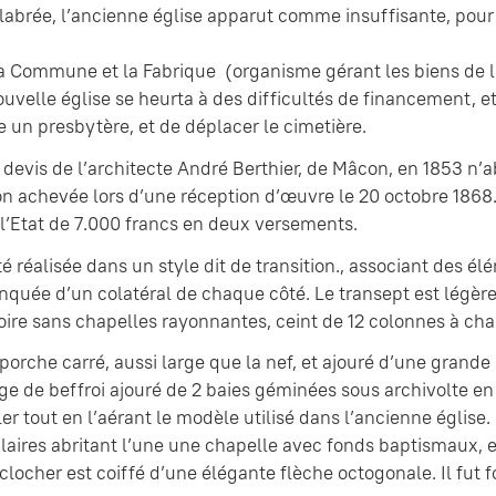
labrée, l’ancienne église apparut comme insuffisante, pour 
a Commune et la Fabrique (organisme gérant les biens de l’
ouvelle église se heurta à des difficultés de financement, et
e un presbytère, et de déplacer le cimetière.
devis de l’architecte André Berthier, de Mâcon, en 1853 n’a
n achevée lors d’une réception d’œuvre le 20 octobre 1868.
l’Etat de 7.000 francs en deux versements.
été réalisée dans un style dit de transition., associant des
anquée d’un colatéral de chaque côté. Le transept est légèr
re sans chapelles rayonnantes, ceint de 12 colonnes à cha
porche carré, aussi large que la nef, et ajouré d’une grand
ge de beffroi ajouré de 2 baies géminées sous archivolte en
er tout en l’aérant le modèle utilisé dans l’ancienne églis
aires abritant l’une une chapelle avec fonds baptismaux, et 
 clocher est coiffé d’une élégante flèche octogonale. Il fut